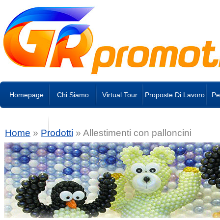
Homepage
Chi Siamo
Virtual Tour
Proposte Di Lavoro
Pe
NEGOZI
Home
»
Prodotti
» Allestimenti con palloncini